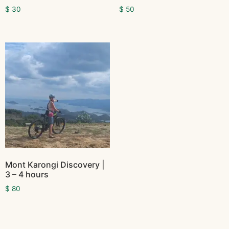
$
30
$
50
Mont Karongi Discovery |
3 – 4 hours
$
80