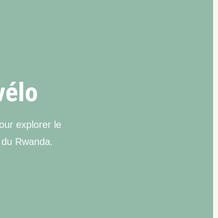
vélo
ur explorer le
s du Rwanda.