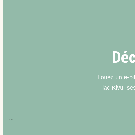
Déc
Louez un e-bi
lac Kivu, s
```