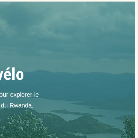
vélo
ur explorer le
s du Rwanda.